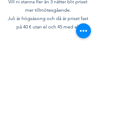
Vill ni stanna fler än 3 nätter blir priset
mer tillmötesgående.
Juli är högsäsong och då är priset fast
på 40 € utan el och 45 med el.
Contact / Kontakt
Kastelholms marina Melina
Björkvägen 2
22 520 Kastelholm
Ånd / inland
kastelholmsmarina.melina@gmail.com
+
358 4573484200