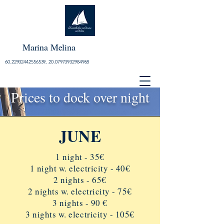
Marina Melina
60.22932442556539, 20.07973932984968
Prices to dock over night
JUNE
1 night - 35€
1 night w. electricity - 40€
2 nights - 65€
2 nights w. electricity - 75€
3 nights - 90 €
3 nights w. electricity - 105€